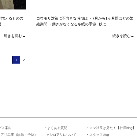
が増えるものの
コウモリ対策に不向きな時期は ・7月から1ヶ月間ほどの繁
巣…
殖期間 ・動きがなくなる冬眠の季節 秋に…
続きを読む→
続きを読む→
1
2
ビス案内
よくある質問
ママ社長は見た！【社長blog】
ロアリ工事（駆除・予防）
シロアリについて
スタッフblog