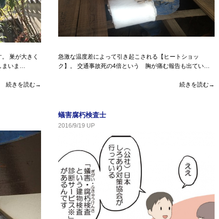
。 巣が大きく
急激な温度差によって引き起こされる【ヒートショッ
しまいま…
ク】。 交通事故死の4倍という 胸が痛む報告も出てい…
続きを読む→
続きを読む→
蟻害腐朽検査士
2016/9/19 UP