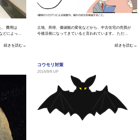
。 費用は
土地、所得、価値観の変化などから、中古住宅の売買が
所などによっ…
今後活発になってきていると言われています。 ただ…
続きを読む→
続きを読む→
コウモリ対策
2016/9/9 UP