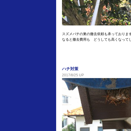
スズメバチの巣の撤去依頼も承っております
なると撤去費用も どうしても高くなって
ハチ対策
2017/8/25 UP