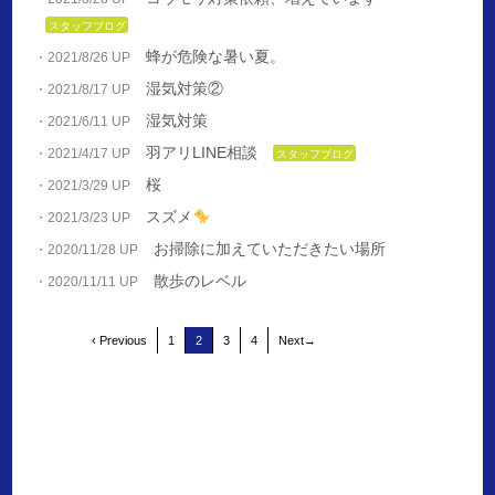
スタッフブログ
蜂が危険な暑い夏。
・2021/8/26 UP
湿気対策②
・2021/8/17 UP
湿気対策
・2021/6/11 UP
羽アリLINE相談
・2021/4/17 UP
スタッフブログ
桜
・2021/3/29 UP
スズメ
・2021/3/23 UP
お掃除に加えていただきたい場所
・2020/11/28 UP
散歩のレベル
・2020/11/11 UP
‹ Previous
1
2
3
4
Next→