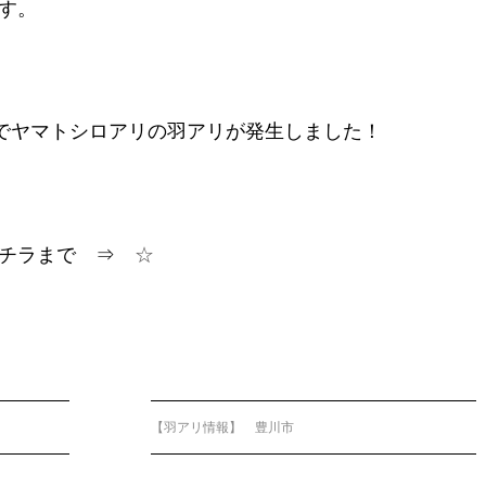
す。
区でヤマトシロアリの羽アリが発生しました！
コチラまで ⇒
☆
【羽アリ情報】 豊川市